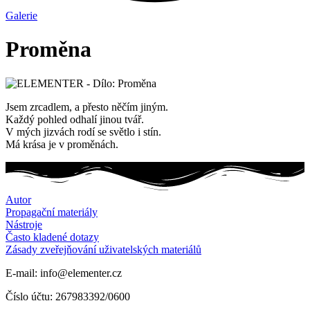
Galerie
Proměna
Jsem zrcadlem, a přesto něčím jiným.
Každý pohled odhalí jinou tvář.
V mých jizvách rodí se světlo i stín.
Má krása je v proměnách.
Autor
Propagační materiály
Nástroje
Často kladené dotazy
Zásady zveřejňování uživatelských materiálů
E-mail: info@elementer.cz
Číslo účtu: 267983392/0600