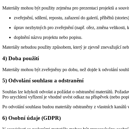
Materiály mohou být použity zejména pro prezentaci projektů a souvise
zveřejnění, sdílení, repostu, zařazení do galerií, příběhů (stories)
úprav nezbytných pro zveřejnění (např. ořez, změna velikosti, 
doplnění názvu projektu nebo popisu.
Materiály nebudou použity způsobem, který je zjevně znevažující n
4) Doba použití
Materiály mohou být zveřejněny po dobu, než dojde k odvolání souhla
5) Odvolání souhlasu a odstranění
Souhlas lze kdykoli odvolat a požádat o odstranění materiálů. Požada
Pro urychlení vyřízení je vhodné uvést odkaz na příspěvek (nebo popis 
Po odvolání souhlasu budou materiály odstraněny z vlastních kanálů 
6) Osobní údaje (GDPR)