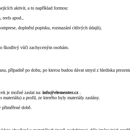
jících aktivit, a to například formou:
, reels apod.,
komprese, doplnění popisku, rozmazání citlivých údajů),
ebo škodlivý vůči zachyceným osobám.
su, případně po dobu, po kterou budou dávat smysl z hlediska prezent
vek je možné zaslat na:
info@elementer.cz
.
materiálu) a profil, ze kterého byly materiály zaslány.
v přiměřené době.