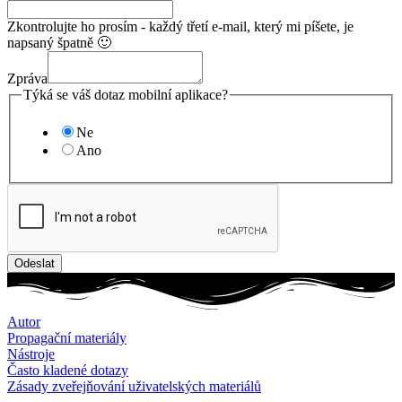
Zkontrolujte ho prosím - každý třetí e-mail, který mi píšete, je
napsaný špatně 🙂
Zpráva
mohl
Týká se váš dotaz mobilní aplikace?
mobilní
Váš
Ne
Ano
Odeslat
Autor
Propagační materiály
Nástroje
Často kladené dotazy
Zásady zveřejňování uživatelských materiálů