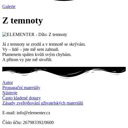
Galerie
Z temnoty
Já z temnoty se zrodil a v temnotě se skrývám.
Vy – lidé – jste mě sem zahnali.
Plamenem spálen kvůli svým chybám.
A přitom vy jste mě stvořili.
Autor
Propagační materiály
Nástroje
Často kladené dotazy
Zásady zveřejňování uživatelských materiálů
E-mail: info@elementer.cz
Číslo účtu: 267983392/0600