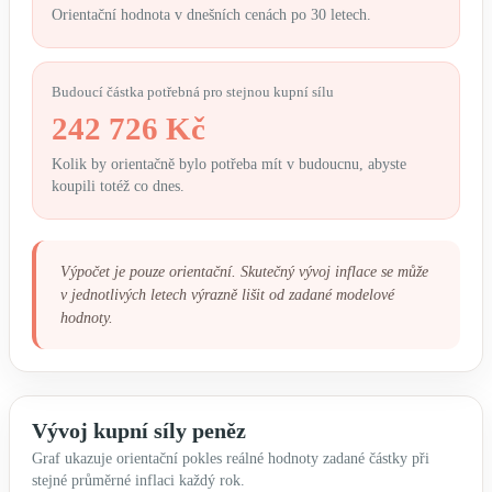
Orientační hodnota v dnešních cenách po 30 letech.
Budoucí částka potřebná pro stejnou kupní sílu
242 726 Kč
Kolik by orientačně bylo potřeba mít v budoucnu, abyste
koupili totéž co dnes.
Výpočet je pouze orientační. Skutečný vývoj inflace se může
v jednotlivých letech výrazně lišit od zadané modelové
hodnoty.
Vývoj kupní síly peněz
Graf ukazuje orientační pokles reálné hodnoty zadané částky při
stejné průměrné inflaci každý rok.