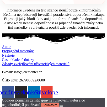
Informace uvedené na této stránce slouží pouze k informačním
účelům a nepředstavují investiční poradenství, doporučení k nákupu
či prodeji jakýchkoli aktiv ani jinou formu finančního doporučení.
Autor webu nenese odpovědnost za případné finanční ztráty nebo
jiné následky vyplývající z použití zde uvedených informací.
Autor
Propagační materiály
Nástroje
Často kladené dotazy
Zásady zveřejňování uživatelských materiálů
E-mail: info@elementer.cz
Číslo účtu: 267983392/0600
acebook
Instagram
Linkedin
Envelope
Cookies pomáhají zajistit správné fungování webu a co
nejpohodlnější používání.
Souhlasím