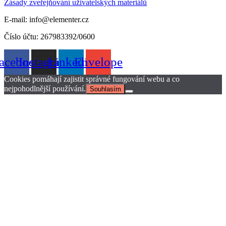
Zásady zveřejňování uživatelských materiálů
E-mail: info@elementer.cz
Číslo účtu: 267983392/0600
acebook
Instagram
Linkedin
Envelope
Cookies pomáhají zajistit správné fungování webu a co
nejpohodlnější používání.
Souhlasím