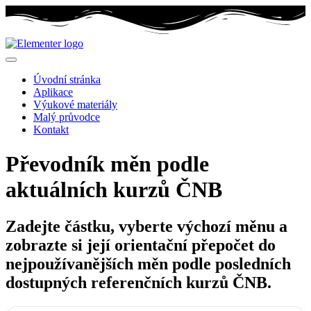
Úvodní stránka
Aplikace
Výukové materiály
Malý průvodce
Kontakt
Převodník měn podle
aktuálních kurzů ČNB
Zadejte částku, vyberte výchozí měnu a
zobrazte si její orientační přepočet do
nejpoužívanějších měn podle posledních
dostupných referenčních kurzů ČNB.