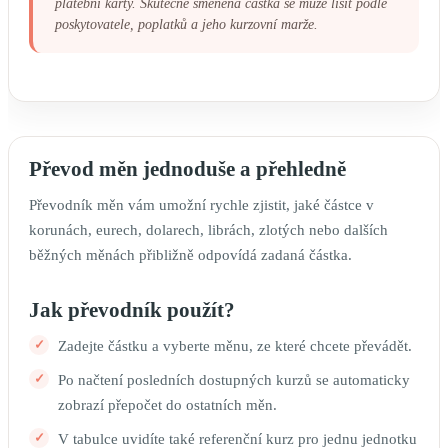
platební karty. Skutečně směněná částka se může lišit podle
poskytovatele, poplatků a jeho kurzovní marže.
Převod měn jednoduše a přehledně
Převodník měn vám umožní rychle zjistit, jaké částce v
korunách, eurech, dolarech, librách, zlotých nebo dalších
běžných měnách přibližně odpovídá zadaná částka.
Jak převodník použít?
Zadejte částku a vyberte měnu, ze které chcete převádět.
Po načtení posledních dostupných kurzů se automaticky
zobrazí přepočet do ostatních měn.
V tabulce uvidíte také referenční kurz pro jednu jednotku