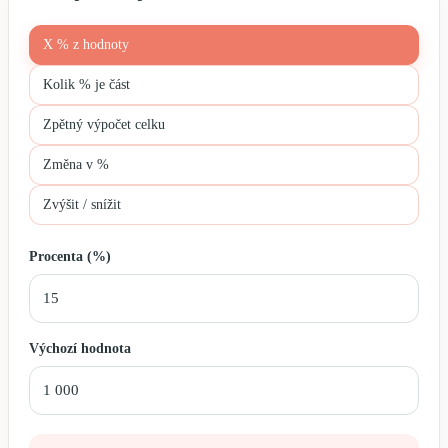
X % z hodnoty
Kolik % je část
Zpětný výpočet celku
Změna v %
Zvýšit / snížit
Procenta (%)
Výchozí hodnota