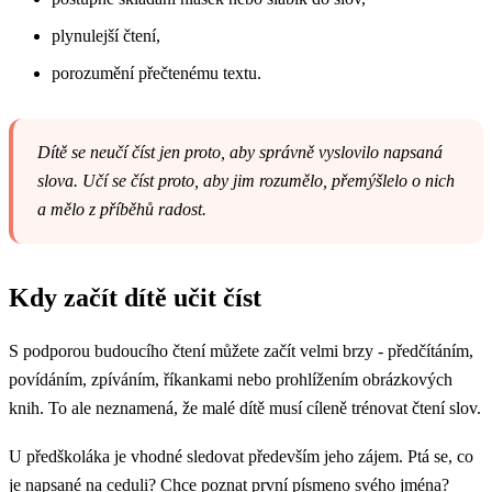
plynulejší čtení,
porozumění přečtenému textu.
Dítě se neučí číst jen proto, aby správně vyslovilo napsaná
slova. Učí se číst proto, aby jim rozumělo, přemýšlelo o nich
a mělo z příběhů radost.
Kdy začít dítě učit číst
S podporou budoucího čtení můžete začít velmi brzy - předčítáním,
povídáním, zpíváním, říkankami nebo prohlížením obrázkových
knih. To ale neznamená, že malé dítě musí cíleně trénovat čtení slov.
U předškoláka je vhodné sledovat především jeho zájem. Ptá se, co
je napsané na ceduli? Chce poznat první písmeno svého jména?