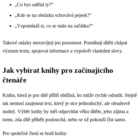
„Co bys udělal ty?“
„Kde se na obrázku schovává pejsek?“
„Vzpomínáš si, co se stalo na začátku?“
Takové otázky nerozvíjejí jen pozornost. Pomáhají dítěti chápat
význam textu, spojovat informace a vyprávět vlastními slovy.
Jak vybírat knihy pro začínajícího
čtenáře
Kniha, která je pro dítě příliš obtížná, ho může rychle odradit. Stejně
tak nemusí zaujmout text, který je sice jednoduchý, ale obsahově
nudný. Výběr knihy by měl odpovídat věku dítěte, jeho zájmu a
tomu, zda dítě příběh poslouchá, nebo se už pokouší číst samo.
Pro společné čtení se hodí knihy: