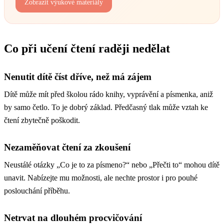
Zobrazit výukové materiály
Co při učení čtení raději nedělat
Nenutit dítě číst dříve, než má zájem
Dítě může mít před školou rádo knihy, vyprávění a písmenka, aniž
by samo četlo. To je dobrý základ. Předčasný tlak může vztah ke
čtení zbytečně poškodit.
Nezaměňovat čtení za zkoušení
Neustálé otázky „Co je to za písmeno?“ nebo „Přečti to“ mohou dítě
unavit. Nabízejte mu možnosti, ale nechte prostor i pro pouhé
poslouchání příběhu.
Netrvat na dlouhém procvičování