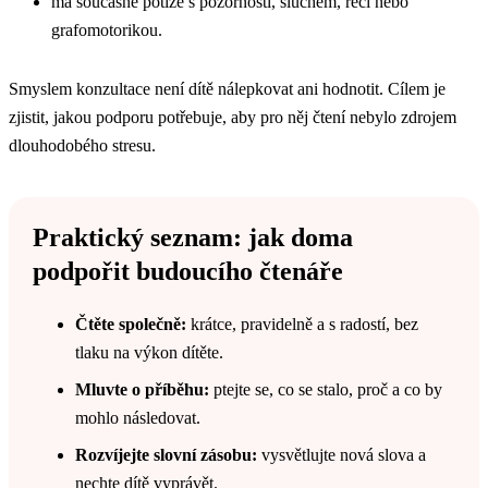
má současně potíže s pozorností, sluchem, řečí nebo
grafomotorikou.
Smyslem konzultace není dítě nálepkovat ani hodnotit. Cílem je
zjistit, jakou podporu potřebuje, aby pro něj čtení nebylo zdrojem
dlouhodobého stresu.
Praktický seznam: jak doma
podpořit budoucího čtenáře
Čtěte společně:
krátce, pravidelně a s radostí, bez
tlaku na výkon dítěte.
Mluvte o příběhu:
ptejte se, co se stalo, proč a co by
mohlo následovat.
Rozvíjejte slovní zásobu:
vysvětlujte nová slova a
nechte dítě vyprávět.