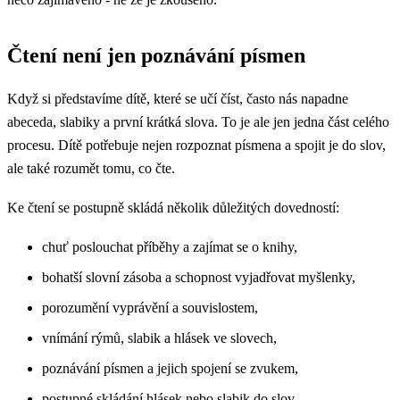
Čtení není jen poznávání písmen
Když si představíme dítě, které se učí číst, často nás napadne
abeceda, slabiky a první krátká slova. To je ale jen jedna část celého
procesu. Dítě potřebuje nejen rozpoznat písmena a spojit je do slov,
ale také rozumět tomu, co čte.
Ke čtení se postupně skládá několik důležitých dovedností:
chuť poslouchat příběhy a zajímat se o knihy,
bohatší slovní zásoba a schopnost vyjadřovat myšlenky,
porozumění vyprávění a souvislostem,
vnímání rýmů, slabik a hlásek ve slovech,
poznávání písmen a jejich spojení se zvukem,
postupné skládání hlásek nebo slabik do slov,