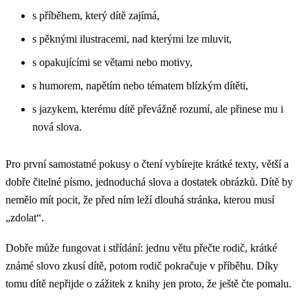
s příběhem, který dítě zajímá,
s pěknými ilustracemi, nad kterými lze mluvit,
s opakujícími se větami nebo motivy,
s humorem, napětím nebo tématem blízkým dítěti,
s jazykem, kterému dítě převážně rozumí, ale přinese mu i
nová slova.
Pro první samostatné pokusy o čtení vybírejte krátké texty, větší a
dobře čitelné písmo, jednoduchá slova a dostatek obrázků. Dítě by
nemělo mít pocit, že před ním leží dlouhá stránka, kterou musí
„zdolat“.
Dobře může fungovat i střídání: jednu větu přečte rodič, krátké
známé slovo zkusí dítě, potom rodič pokračuje v příběhu. Díky
tomu dítě nepřijde o zážitek z knihy jen proto, že ještě čte pomalu.