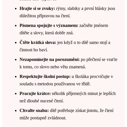
Hrajte si se zvuky:
rýmy, slabiky a první hlásky jsou
důležitou přípravou na čtení.
Písmena spojujte s významem:
začněte jménem
dítěte a slovy, která dobře zná.
Čtěte krátká slova:
jen když o to dítě samo stojí a
činnost ho baví.
Nezapomínejte na porozumění:
po přečtení se vraťte
k tomu, co slovo nebo věta znamená.
Respektujte školní postup:
u školáka procvičujte v
souladu s metodou používanou ve třídě.
Pracujte krátce:
několik příjemných minut je lepších
než dlouhé nucené čtení.
Chvalte snahu:
dítě potřebuje získat jistotu, že čtení
může postupně zvládnout.