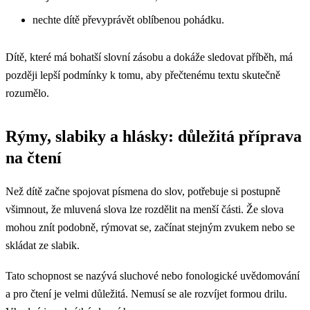
nechte dítě převyprávět oblíbenou pohádku.
Dítě, které má bohatší slovní zásobu a dokáže sledovat příběh, má
později lepší podmínky k tomu, aby přečtenému textu skutečně
rozumělo.
Rýmy, slabiky a hlásky: důležitá příprava
na čtení
Než dítě začne spojovat písmena do slov, potřebuje si postupně
všimnout, že mluvená slova lze rozdělit na menší části. Že slova
mohou znít podobně, rýmovat se, začínat stejným zvukem nebo se
skládat ze slabik.
Tato schopnost se nazývá sluchové nebo fonologické uvědomování
a pro čtení je velmi důležitá. Nemusí se ale rozvíjet formou drilu.