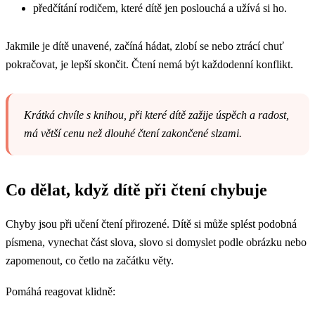
předčítání rodičem, které dítě jen poslouchá a užívá si ho.
Jakmile je dítě unavené, začíná hádat, zlobí se nebo ztrácí chuť
pokračovat, je lepší skončit. Čtení nemá být každodenní konflikt.
Krátká chvíle s knihou, při které dítě zažije úspěch a radost,
má větší cenu než dlouhé čtení zakončené slzami.
Co dělat, když dítě při čtení chybuje
Chyby jsou při učení čtení přirozené. Dítě si může splést podobná
písmena, vynechat část slova, slovo si domyslet podle obrázku nebo
zapomenout, co četlo na začátku věty.
Pomáhá reagovat klidně: