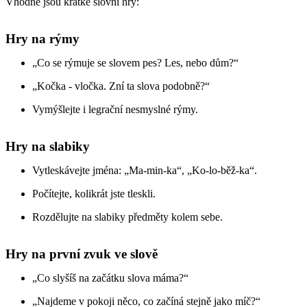
Vhodné jsou krátké slovní hry:
Hry na rýmy
„Co se rýmuje se slovem pes? Les, nebo dům?“
„Kočka - vločka. Zní ta slova podobně?“
Vymýšlejte i legrační nesmyslné rýmy.
Hry na slabiky
Vytleskávejte jména: „Ma-min-ka“, „Ko-lo-běž-ka“.
Počítejte, kolikrát jste tleskli.
Rozdělujte na slabiky předměty kolem sebe.
Hry na první zvuk ve slově
„Co slyšíš na začátku slova máma?“
„Najdeme v pokoji něco, co začíná stejně jako míč?“