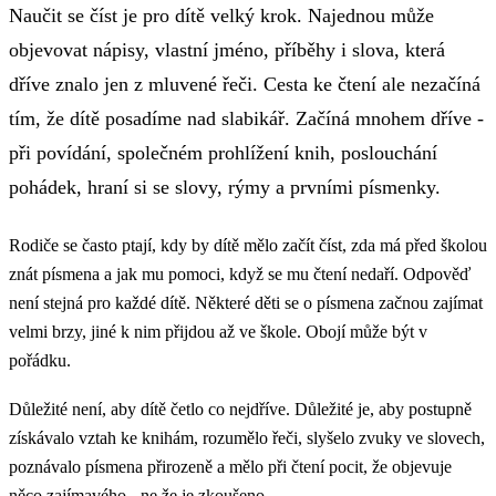
Naučit se číst je pro dítě velký krok. Najednou může
objevovat nápisy, vlastní jméno, příběhy i slova, která
dříve znalo jen z mluvené řeči. Cesta ke čtení ale nezačíná
tím, že dítě posadíme nad slabikář. Začíná mnohem dříve -
při povídání, společném prohlížení knih, poslouchání
pohádek, hraní si se slovy, rýmy a prvními písmenky.
Rodiče se často ptají, kdy by dítě mělo začít číst, zda má před školou
znát písmena a jak mu pomoci, když se mu čtení nedaří. Odpověď
není stejná pro každé dítě. Některé děti se o písmena začnou zajímat
velmi brzy, jiné k nim přijdou až ve škole. Obojí může být v
pořádku.
Důležité není, aby dítě četlo co nejdříve. Důležité je, aby postupně
získávalo vztah ke knihám, rozumělo řeči, slyšelo zvuky ve slovech,
poznávalo písmena přirozeně a mělo při čtení pocit, že objevuje
něco zajímavého - ne že je zkoušeno.