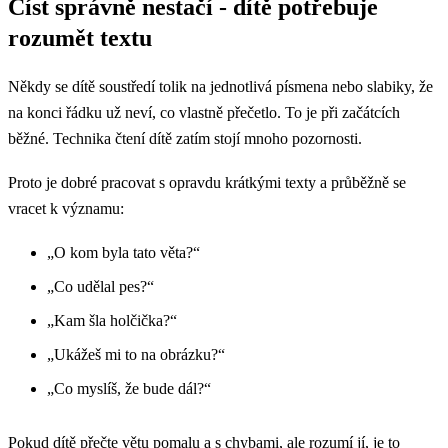
Číst správně nestačí - dítě potřebuje
rozumět textu
Někdy se dítě soustředí tolik na jednotlivá písmena nebo slabiky, že
na konci řádku už neví, co vlastně přečetlo. To je při začátcích
běžné. Technika čtení dítě zatím stojí mnoho pozornosti.
Proto je dobré pracovat s opravdu krátkými texty a průběžně se
vracet k významu:
„O kom byla tato věta?“
„Co udělal pes?“
„Kam šla holčička?“
„Ukážeš mi to na obrázku?“
„Co myslíš, že bude dál?“
Pokud dítě přečte větu pomalu a s chybami, ale rozumí jí, je to